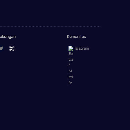
ukungan
Komunitas
Telegram