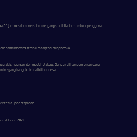
 24 jam melalui koneksi internet yang stabil. Hal ini membuat pengguna
serta informasi terbaru mengenai fitur platform.
praktis, nyaman, dan mudah diakses. Dengan pilihan permainan yang
online yang banyak diminati di Indonesia.
 website yang responsif.
una di tahun 2026.