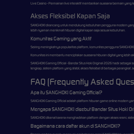
Live Casino - Permainan live interaktif memberikan suasana bermain yang le
Akses Fleksibel Kapan Saja
SANGHOKI dirancang untuk mendukung kebutuhan pengguna modern yang mengi
lebih nyaman menikmati hiburan digital kapan saja sesuai kebutuhan.
Komunitas Gaming yang Aktif
Seiring meningkatnya popularitas platform, komunitas pengguna SANGHOKI 
Komunitas ini membantu menciptakan suasana hiburan digital yang lebih
SANGHOKI Gaming Official - Bandar Situs Hoki Original 2026 hadir sebagai s
lengkap, sistem platform yang stabil, akses fleksibel di berbagai perangkat
FAQ (Frequently Asked Ques
Apa itu SANGHOKI Gaming Official?
SANGHOKI Gaming Official adalah platform hiburan game online modern yan
Mengapa SANGHOKI disebut Bandar Situs Hoki Or
SANGHOKI dikenal karena menghadirkan platform dengan akses resmi, sist
Bagaimana cara daftar akun di SANGHOKI?