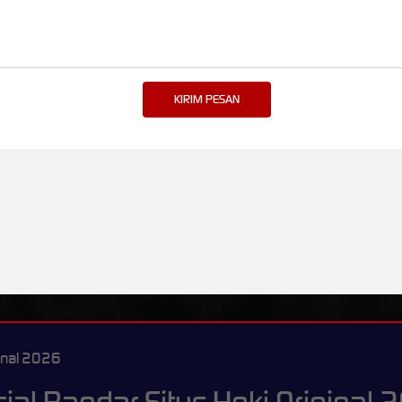
ginal 2026