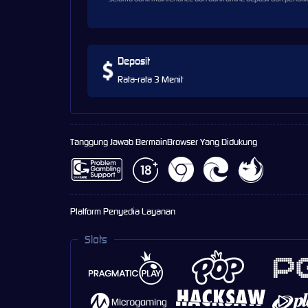
Deposit
Rata-rata 3 Menit
Tanggung Jawab Bermain
Browser Yang Didukung
Platform Penyedia Layanan
Slots