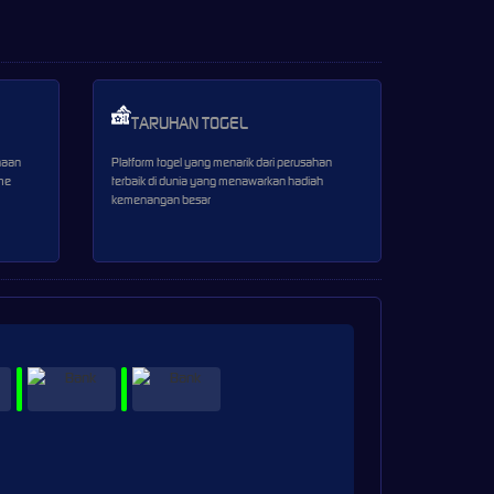
TARUHAN TOGEL
haan
Platform togel yang menarik dari perusahan
ame
terbaik di dunia yang menawarkan hadiah
kemenangan besar