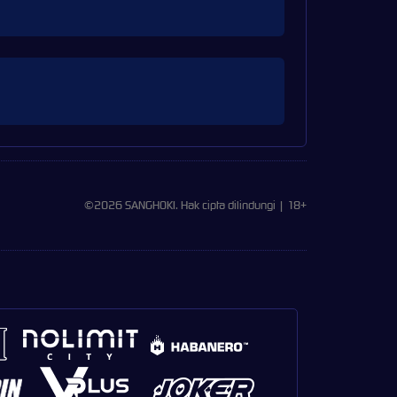
©2026 SANGHOKI. Hak cipta dilindungi | 18+