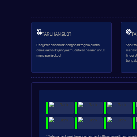
TARUHAN SLOT
TA
Penyedia slot online dengan beragam pilihan
Sportsb
game menarik yang memudahkan pemain untuk
menawar
mencapai jackpot
tinggi,
banyak 
* Selama bank maintenance dan bank offline deposit dan penarik