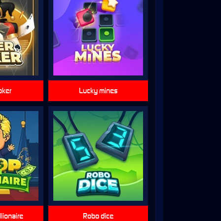
oker
Lucky mines
lionaire
Robo dice