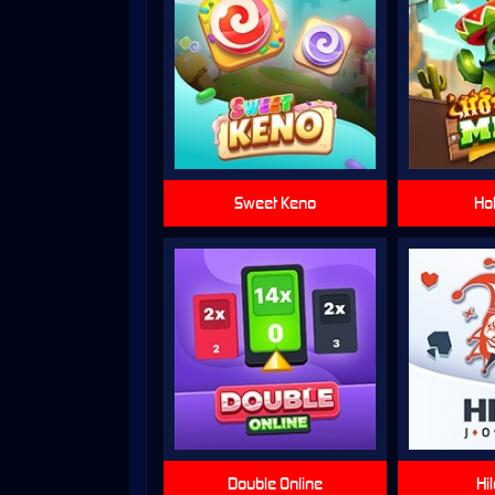
Sweet Keno
Ho
Double Online
Hi