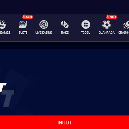
 GAMES
SLOTS
LIVE CASINO
RACE
TOGEL
OLAHRAGA
CRASH
INOUT