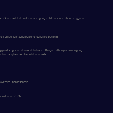
 24 jam melalui koneksi internet yang stabil. Hal ini membuat pengguna
serta informasi terbaru mengenai fitur platform.
praktis, nyaman, dan mudah diakses. Dengan pilihan permainan yang
online yang banyak diminati di Indonesia.
 website yang responsif.
una di tahun 2026.