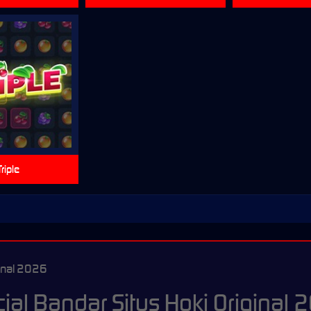
Triple
ginal 2026
ial Bandar Situs Hoki Original