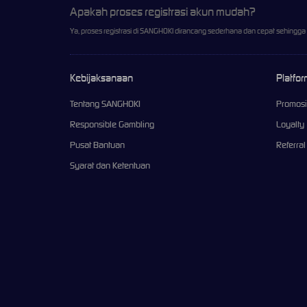
Apakah proses registrasi akun mudah?
Ya, proses registrasi di SANGHOKI dirancang sederhana dan cepat sehin
Kebijaksanaan
Platfor
Tentang SANGHOKI
Promosi
Responsible Gambling
Loyalty
Pusat Bantuan
Referral
Syarat dan Ketentuan