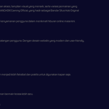
n akses, tampilan visual yang menarik, serta variasi permainan yang
NGHOKI Gaming Official, yang hadir sebagai Bandar Situs Hoki Original
ung kenyamanan pengguna dalam menikmati hiburan online masa kini.
 kalangan pengguna. Dengan desain website yang modern dan user-friendly,
enjadi lebih fleksibel dan praktis untuk digunakan kapan saja.
an bermain terasa lebih seru.
i