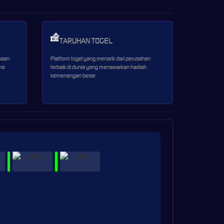
TARUHAN TOGEL
haan
Platform togel yang menarik dari perusahan
ame
terbaik di dunia yang menawarkan hadiah
kemenangan besar