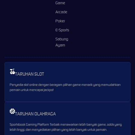
Game
Arcade
Poker
E-Sports
Sabung
Ayam
TARUHAN SLOT
Penyedia slot online dengan beragam pilihan game menarik yang memudahkan
pemain untuk mencapai jackpot
TARUHAN OLAHRAGA
Sportsbook Gaming Platform Terbaik menawarkan lebih banyak game, odds yang
lebih tinggi, dan menyediakan pilihan yang lebih banyak untuk pemain.