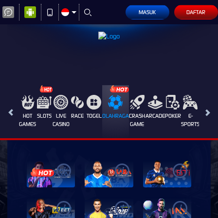
MASUK
DAFTAR
HOT
SLOTS
LIVE
RACE
TOGEL
OLAHRAGA
CRASH
ARCADE
POKER
E-
SABUN
GAMES
CASINO
GAME
SPORTS
AYAM
i
i
i
i
i
i