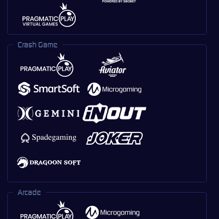
Crash Game
Arcade