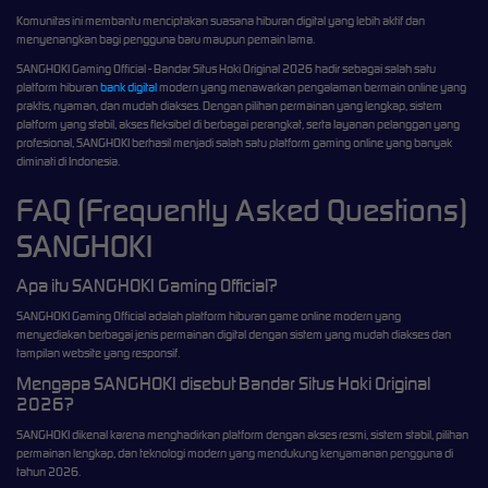
Komunitas ini membantu menciptakan suasana hiburan digital yang lebih aktif dan
menyenangkan bagi pengguna baru maupun pemain lama.
SANGHOKI Gaming Official - Bandar Situs Hoki Original 2026 hadir sebagai salah satu
platform hiburan
bank digital
modern yang menawarkan pengalaman bermain online yang
praktis, nyaman, dan mudah diakses. Dengan pilihan permainan yang lengkap, sistem
platform yang stabil, akses fleksibel di berbagai perangkat, serta layanan pelanggan yang
profesional, SANGHOKI berhasil menjadi salah satu platform gaming online yang banyak
diminati di Indonesia.
FAQ (Frequently Asked Questions)
SANGHOKI
Apa itu SANGHOKI Gaming Official?
SANGHOKI Gaming Official adalah platform hiburan game online modern yang
menyediakan berbagai jenis permainan digital dengan sistem yang mudah diakses dan
tampilan website yang responsif.
Mengapa SANGHOKI disebut Bandar Situs Hoki Original
2026?
SANGHOKI dikenal karena menghadirkan platform dengan akses resmi, sistem stabil, pilihan
permainan lengkap, dan teknologi modern yang mendukung kenyamanan pengguna di
tahun 2026.