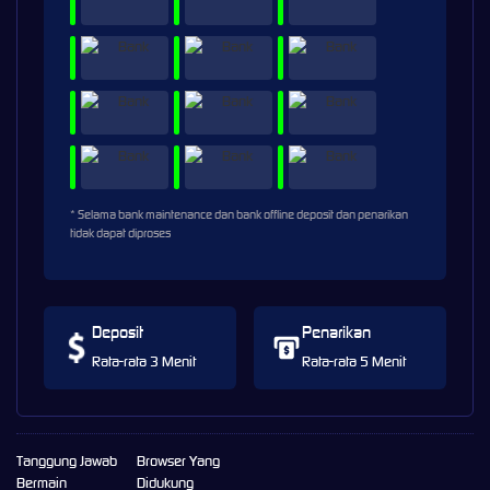
* Selama bank maintenance dan bank offline deposit dan penarikan
tidak dapat diproses
Deposit
Penarikan
Rata-rata 3 Menit
Rata-rata 5 Menit
Tanggung Jawab
Browser Yang
Bermain
Didukung