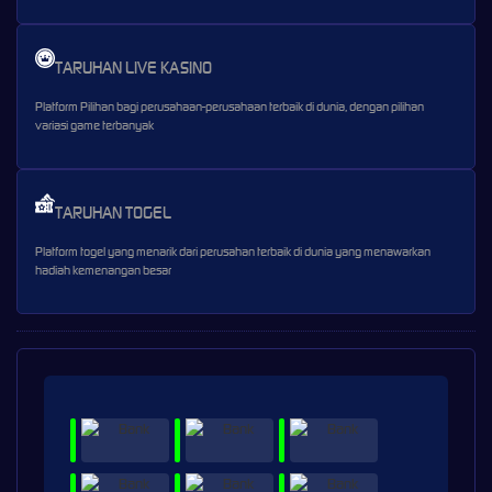
TARUHAN LIVE KASINO
Platform Pilihan bagi perusahaan-perusahaan terbaik di dunia, dengan pilihan
variasi game terbanyak
TARUHAN TOGEL
Platform togel yang menarik dari perusahan terbaik di dunia yang menawarkan
hadiah kemenangan besar