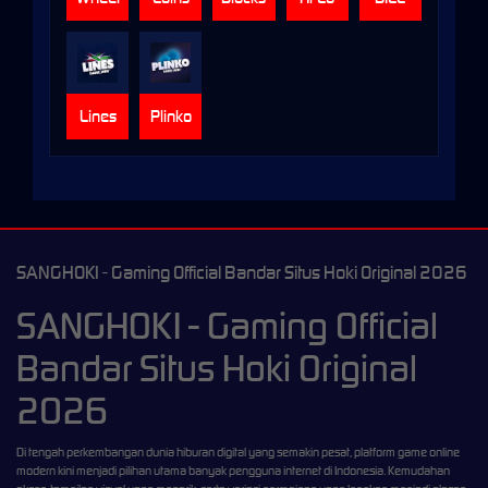
Lines
Plinko
SANGHOKI - Gaming Official Bandar Situs Hoki Original 2026
SANGHOKI - Gaming Official
Bandar Situs Hoki Original
2026
Di tengah perkembangan dunia hiburan digital yang semakin pesat, platform game online
modern kini menjadi pilihan utama banyak pengguna internet di Indonesia. Kemudahan