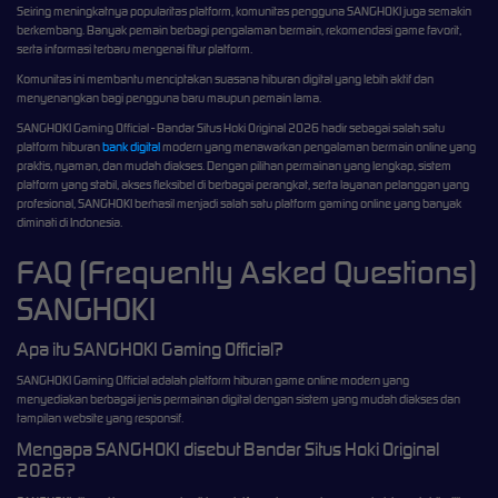
Seiring meningkatnya popularitas platform, komunitas pengguna SANGHOKI juga semakin
berkembang. Banyak pemain berbagi pengalaman bermain, rekomendasi game favorit,
serta informasi terbaru mengenai fitur platform.
Komunitas ini membantu menciptakan suasana hiburan digital yang lebih aktif dan
menyenangkan bagi pengguna baru maupun pemain lama.
SANGHOKI Gaming Official - Bandar Situs Hoki Original 2026 hadir sebagai salah satu
platform hiburan
bank digital
modern yang menawarkan pengalaman bermain online yang
praktis, nyaman, dan mudah diakses. Dengan pilihan permainan yang lengkap, sistem
platform yang stabil, akses fleksibel di berbagai perangkat, serta layanan pelanggan yang
profesional, SANGHOKI berhasil menjadi salah satu platform gaming online yang banyak
diminati di Indonesia.
FAQ (Frequently Asked Questions)
SANGHOKI
Apa itu SANGHOKI Gaming Official?
SANGHOKI Gaming Official adalah platform hiburan game online modern yang
menyediakan berbagai jenis permainan digital dengan sistem yang mudah diakses dan
tampilan website yang responsif.
Mengapa SANGHOKI disebut Bandar Situs Hoki Original
2026?