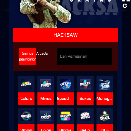
HACKSAW
Semua
Arcade
permainan
Colors
Mines
Speed Crash
Boxes
Moneyplane
Wheel
Coins
Blocks
Hi-Lo
DICE