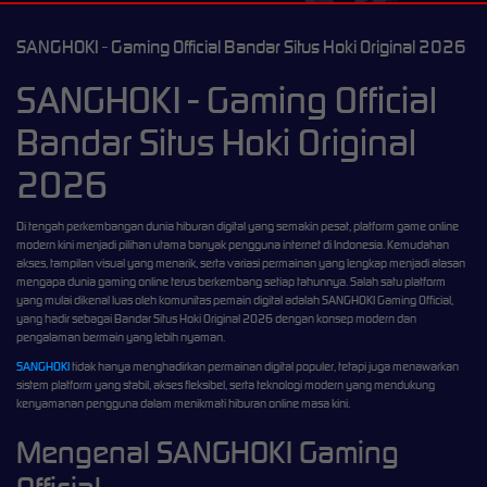
SANGHOKI - Gaming Official Bandar Situs Hoki Original 2026
SANGHOKI - Gaming Official
Bandar Situs Hoki Original
2026
Di tengah perkembangan dunia hiburan digital yang semakin pesat, platform game online
modern kini menjadi pilihan utama banyak pengguna internet di Indonesia. Kemudahan
akses, tampilan visual yang menarik, serta variasi permainan yang lengkap menjadi alasan
mengapa dunia gaming online terus berkembang setiap tahunnya. Salah satu platform
yang mulai dikenal luas oleh komunitas pemain digital adalah SANGHOKI Gaming Official,
yang hadir sebagai Bandar Situs Hoki Original 2026 dengan konsep modern dan
pengalaman bermain yang lebih nyaman.
SANGHOKI
tidak hanya menghadirkan permainan digital populer, tetapi juga menawarkan
sistem platform yang stabil, akses fleksibel, serta teknologi modern yang mendukung
kenyamanan pengguna dalam menikmati hiburan online masa kini.
Mengenal SANGHOKI Gaming