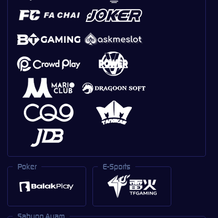
Poker
E-Sports
Sabung Ayam