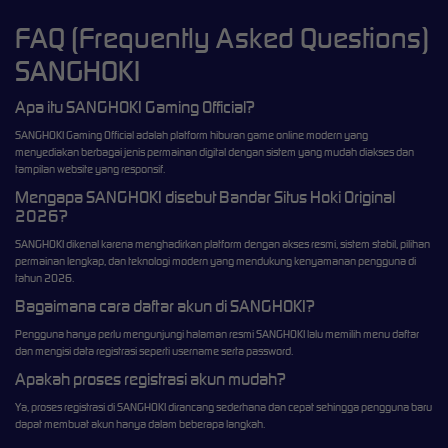
FAQ (Frequently Asked Questions)
SANGHOKI
Apa itu SANGHOKI Gaming Official?
SANGHOKI Gaming Official adalah platform hiburan game online modern yang
menyediakan berbagai jenis permainan digital dengan sistem yang mudah diakses dan
tampilan website yang responsif.
Mengapa SANGHOKI disebut Bandar Situs Hoki Original
2026?
SANGHOKI dikenal karena menghadirkan platform dengan akses resmi, sistem stabil, pilihan
permainan lengkap, dan teknologi modern yang mendukung kenyamanan pengguna di
tahun 2026.
Bagaimana cara daftar akun di SANGHOKI?
Pengguna hanya perlu mengunjungi halaman resmi SANGHOKI lalu memilih menu daftar
dan mengisi data registrasi seperti username serta password.
Apakah proses registrasi akun mudah?
Ya, proses registrasi di SANGHOKI dirancang sederhana dan cepat sehingga pengguna baru
dapat membuat akun hanya dalam beberapa langkah.