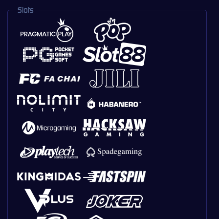
Slots