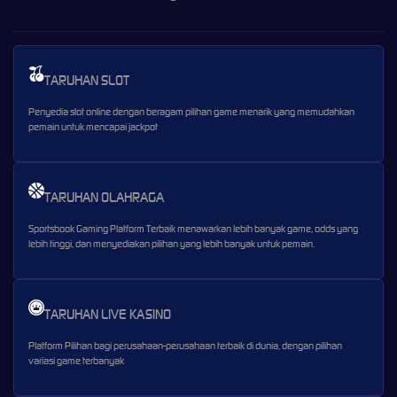
TARUHAN SLOT
Penyedia slot online dengan beragam pilihan game menarik yang memudahkan
pemain untuk mencapai jackpot
TARUHAN OLAHRAGA
Sportsbook Gaming Platform Terbaik menawarkan lebih banyak game, odds yang
lebih tinggi, dan menyediakan pilihan yang lebih banyak untuk pemain.
TARUHAN LIVE KASINO
Platform Pilihan bagi perusahaan-perusahaan terbaik di dunia, dengan pilihan
variasi game terbanyak