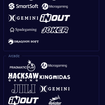
Arcade