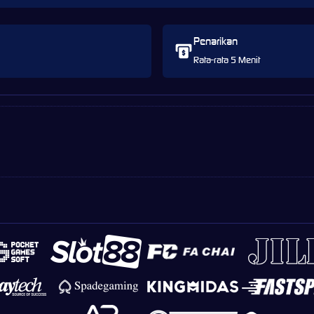
Penarikan
Rata-rata 5 Menit