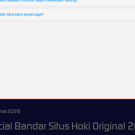
kah batasan minimal dalam melakukan betting?
kah situs kami terpercaya?
ginal 2026
ial Bandar Situs Hoki Original