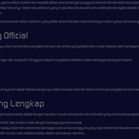
m game online modern kini menjadi pilihan utama banyak pengguna internet di Indonesia. Kemudaha
p tahunnya. Salah satu platform yang mulai dikenal luas oleh komunitas pemain digital adalah SA
n.
ga menawarkan sistem platform yang stabil, akses fleksibel, serta teknologi modern yang menduk
fficial
ang untuk memberikan pengalaman bermain online yang praktis dan mudah diakses oleh berbagai
ingan dan responsif. Pengguna dapat mengakses website melalui berbagai perangkat seperti:
uh layanan dapat diakses langsung melalui browser internet. Hal ini membuat pengalaman bermain m
yang Lengkap
is permainan digital dengan tampilan visual menarik dan fitur interaktif yang membuat pengalam
 SANGHOKI. Slot modern hadir dengan berbagai games menarik
play cepat dan sederhana sehingga cocok untuk pengguna yang ingin menikmati hiburan santa
bih modern dan realistis melalui sistem permainan real-time.