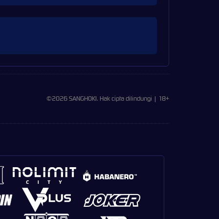
©2026 SANGHOKI. Hak cipta dilindungi | 18+