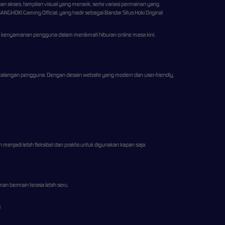
n akses, tampilan visual yang menarik, serta variasi permainan yang
NGHOKI Gaming Official, yang hadir sebagai Bandar Situs Hoki Original
ung kenyamanan pengguna dalam menikmati hiburan online masa kini.
 kalangan pengguna. Dengan desain website yang modern dan user-friendly,
enjadi lebih fleksibel dan praktis untuk digunakan kapan saja.
an bermain terasa lebih seru.
i