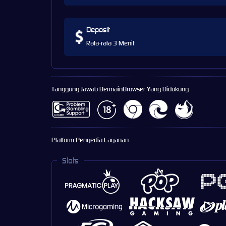
Deposit
Rata-rata 3 Menit
Tanggung Jawab Bermain
Browser Yang Didukung
Platform Penyedia Layanan
Slots