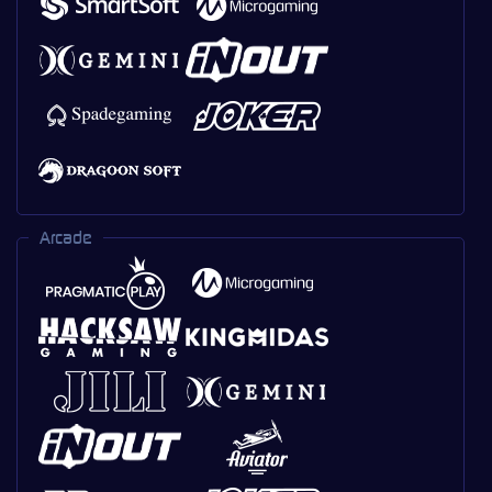
Arcade