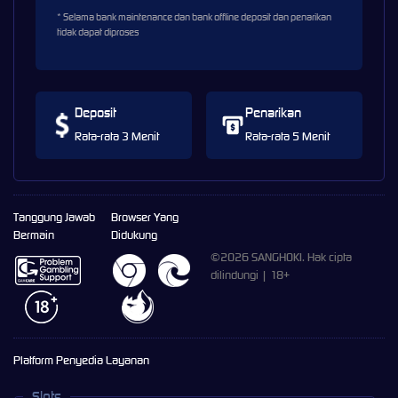
* Selama bank maintenance dan bank offline deposit dan penarikan
tidak dapat diproses
Deposit
Penarikan
Rata-rata 3 Menit
Rata-rata 5 Menit
Tanggung Jawab
Browser Yang
Bermain
Didukung
©2026 SANGHOKI. Hak cipta
dilindungi | 18+
Platform Penyedia Layanan
Slots