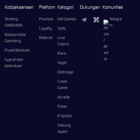
Kebijaksanaan
Platform
Kategori
Dukungan
Komunitas
Tentang
Promosi
Hot Games
Telegra
SANGHOKI
m
Loyalty
Slots
Responsible
Referral
Live
Gambling
Casino
Pusat Bantuan
Race
Syarat dan
Togel
Ketentuan
Olahraga
Crash
Game
Arcade
Poker
E-Sports
Sabung
Ayam