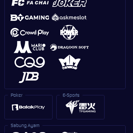
Poker
E-Sports
Sabung Ayam