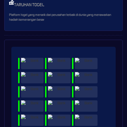
TARUHAN TOGEL
Platform togel yang menarik dari perusahan terbaik di dunia yang menawarkan
hadiah kemenangan besar