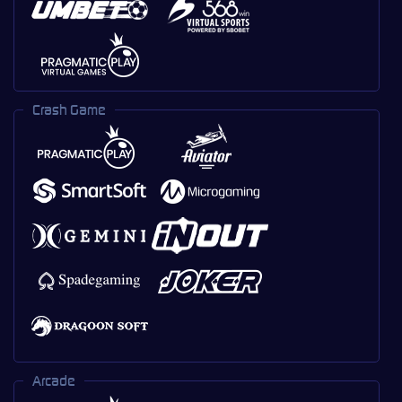
Crash Game
Arcade