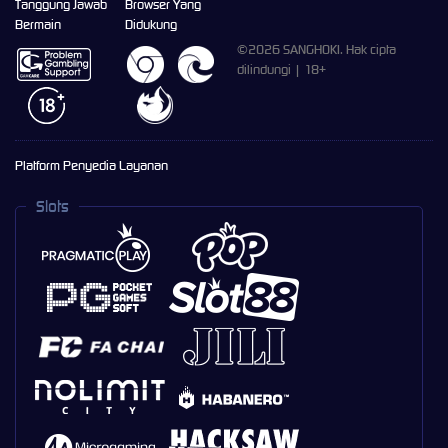
Tanggung Jawab
Browser Yang
Bermain
Didukung
©2026 SANGHOKI. Hak cipta
dilindungi | 18+
Platform Penyedia Layanan
Slots