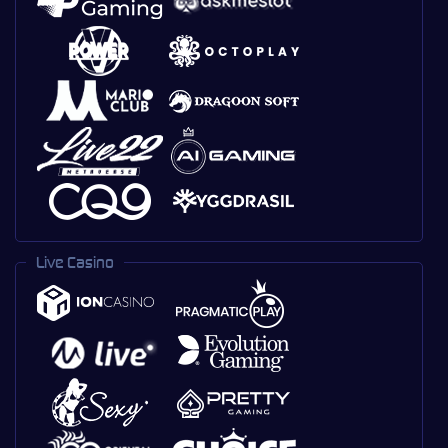
Live Casino