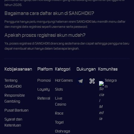
tahun 2026.
Bagaimana cara daftar akun di SANGHOKI?
Pengguna hanya perlu mengunjungi halaman resmi SANGHOKI lalu memilih menu daftar
dan mengisi data registrasi seperti username serta password.
Apakah proses registrasi akun mudah?
Ya, proses registrasi di SANGHOKI dirancang sederhana dan cepat sehingga pengguna baru
dapat membuat akun hanya dalam beberapa langkah.
Kebijaksanaan
Platform
Kategori
Dukungan
Komunitas
Tentang
Promosi
Hot Games
Telegra
SANGHOKI
m
Loyalty
Slots
Responsible
Referral
Live
Gambling
Casino
Pusat Bantuan
Race
Syarat dan
Togel
Ketentuan
Olahraga