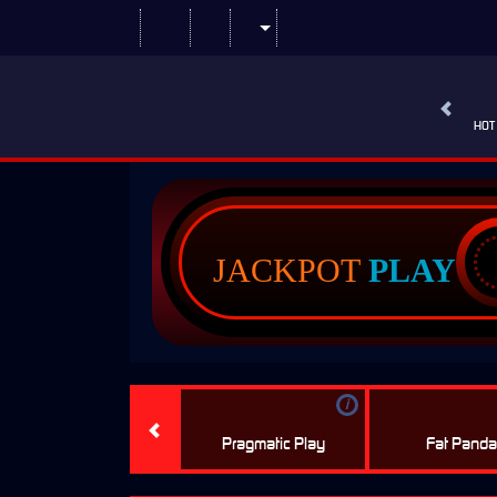
HOT
JACKPOT
PLAY
i
Pragmatic Play
Fat Pand