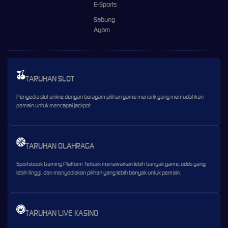
E-Sports
Sabung
Ayam
TARUHAN SLOT
Penyedia slot online dengan beragam pilihan game menarik yang memudahkan
pemain untuk mencapai jackpot
TARUHAN OLAHRAGA
Sportsbook Gaming Platform Terbaik menawarkan lebih banyak game, odds yang
lebih tinggi, dan menyediakan pilihan yang lebih banyak untuk pemain.
TARUHAN LIVE KASINO