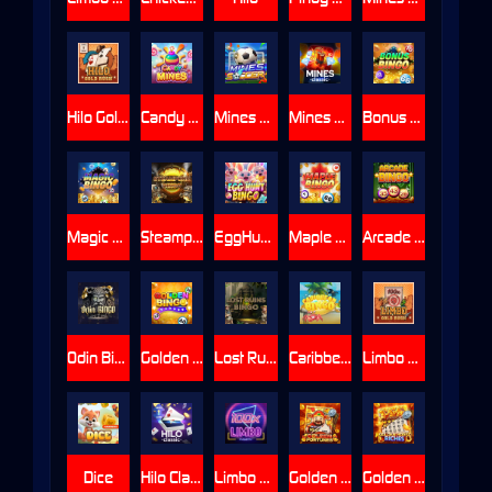
Hilo Gold Rush
Candy Mines
Mines Soccer
Mines Classic
Bonus Bingo
Magic Bingo
Steampunk
EggHunt Bingo
Maple Bingo
Arcade Bingo
Odin Bingo
Golden Bingo
Lost Ruins
Caribbean Bingo
Limbo Gold Rush
Dice
Hilo Classic
Limbo Neon
Golden Fortunes
Golden Horse Riches