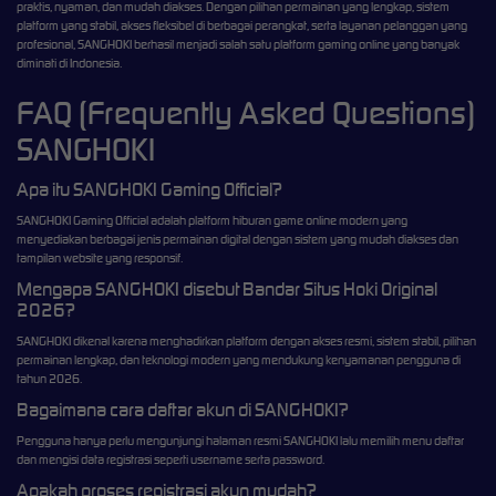
praktis, nyaman, dan mudah diakses. Dengan pilihan permainan yang lengkap, sistem
platform yang stabil, akses fleksibel di berbagai perangkat, serta layanan pelanggan yang
profesional, SANGHOKI berhasil menjadi salah satu platform gaming online yang banyak
diminati di Indonesia.
FAQ (Frequently Asked Questions)
SANGHOKI
Apa itu SANGHOKI Gaming Official?
SANGHOKI Gaming Official adalah platform hiburan game online modern yang
menyediakan berbagai jenis permainan digital dengan sistem yang mudah diakses dan
tampilan website yang responsif.
Mengapa SANGHOKI disebut Bandar Situs Hoki Original
2026?
SANGHOKI dikenal karena menghadirkan platform dengan akses resmi, sistem stabil, pilihan
permainan lengkap, dan teknologi modern yang mendukung kenyamanan pengguna di
tahun 2026.
Bagaimana cara daftar akun di SANGHOKI?
Pengguna hanya perlu mengunjungi halaman resmi SANGHOKI lalu memilih menu daftar
dan mengisi data registrasi seperti username serta password.
Apakah proses registrasi akun mudah?