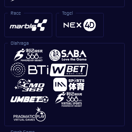
Race
Togel
Olahraga