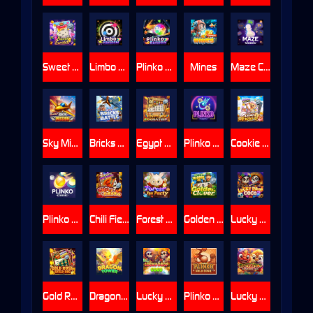
Sweet Scratch
Limbo Rainbow
Plinko Rainbow
Mines
Maze Classic
Sky Mission
Bricks Battle
Egypt Gem Scratch
Plinko Neon
Cookie Fiesta
Plinko Classic
Chili Fiesta
Forest Tea Party
Golden Clover
Lucky Drop: Coco 2
Gold Rush: Wild Dig
Dragon Tower
Lucky Drop-Coco
Plinko Gold Rush
Lucky Drop-GongXiFaChai