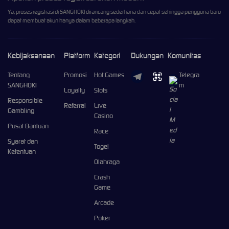
Ya, proses registrasi di SANGHOKI dirancang sederhana dan cepat sehingga pengguna baru
dapat membuat akun hanya dalam beberapa langkah.
Kebijaksanaan
Platform
Kategori
Dukungan
Komunitas
Tentang
Promosi
Hot Games
Telegra
SANGHOKI
m
Loyalty
Slots
Responsible
Referral
Live
Gambling
Casino
Pusat Bantuan
Race
Syarat dan
Togel
Ketentuan
Olahraga
Crash
Game
Arcade
Poker