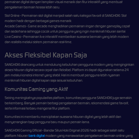
permainan digital dengan tampilan visual menarik dan fitur interaktif yang membuat
pengalaman bermain terasa lebih seru.
Slot Online - Permainan slot digital menjadi salah satu kategori favorit di SANGHOKI. Slot
modern hadir dengan berbagai games menarik
Arcade Games - Game arcade menghadirkan permainan ringan dengan gameplay cepat
dan sederhana sehingga cocok untuk pengguna yang ingin menikmati hiburan santai
Live Casino - Permainan live interaktif memberikan suasana bermain yang lebih modern
dan realistis melalui sistem permainan real-time.
Akses Fleksibel Kapan Saja
SANGHOKI dirancang untuk mendukung kebutuhan pengguna modern yang menginginkan
akses hiburan digital secara cepat dan fleksibel. Platform ini dapat digunakan selama 24
jam melalui koneksi internet yang stabil. Hal ini membuat pengguna lebih nyaman
menikmati hiburan digital kapan saja sesuai kebutuhan.
Komunitas Gaming yang Aktif
Seiring meningkatnya popularitas platform, komunitas pengguna SANGHOKI juga semakin
berkembang. Banyak pemain berbagi pengalaman bermain, rekomendasi game favorit,
serta informasi terbaru mengenai fitur platform.
Komunitas ini membantu menciptakan suasana hiburan digital yang lebih aktif dan
menyenangkan bagi pengguna baru maupun pemain lama.
SANGHOKI Gaming Official - Bandar Situs Hoki Original 2026 hadir sebagai salah satu
platform hiburan
bank digital
modern yang menawarkan pengalaman bermain online yang