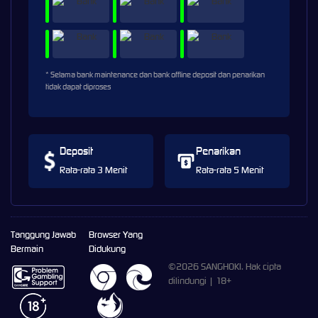
* Selama bank maintenance dan bank offline deposit dan penarikan
tidak dapat diproses
Deposit
Penarikan
Rata-rata 3 Menit
Rata-rata 5 Menit
Tanggung Jawab
Browser Yang
Bermain
Didukung
©2026 SANGHOKI. Hak cipta
dilindungi | 18+