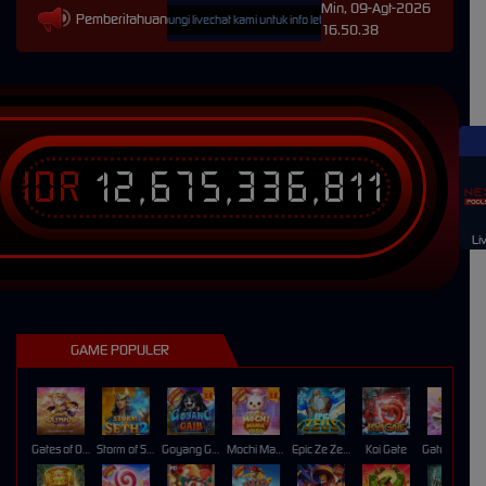
Min, 09-Agt-2026
Pemberitahuan
ffline bisa melalui QRIS, hubungi livechat kami untuk info lebih lanjut. Cara pakai QRIS mudah bang
16.50.38
IDR
12,675,336,811
Li
GAME POPULER
Gates of Olympus POP
Storm of Seth 2
Goyang Gaib
Mochi Mania 1000
Epic Ze Zeus
Koi Gate
Gates of Olympus Roulette