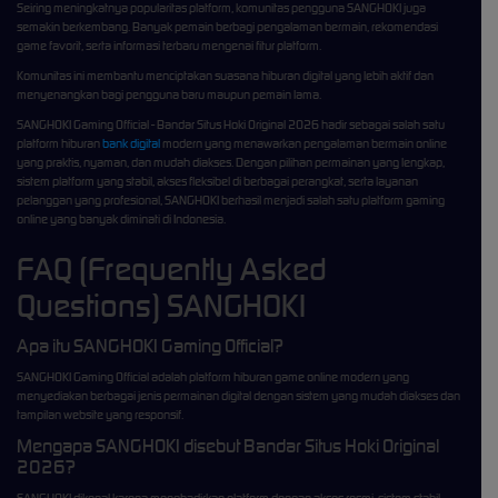
Seiring meningkatnya popularitas platform, komunitas pengguna SANGHOKI juga
semakin berkembang. Banyak pemain berbagi pengalaman bermain, rekomendasi
game favorit, serta informasi terbaru mengenai fitur platform.
Komunitas ini membantu menciptakan suasana hiburan digital yang lebih aktif dan
menyenangkan bagi pengguna baru maupun pemain lama.
SANGHOKI Gaming Official - Bandar Situs Hoki Original 2026 hadir sebagai salah satu
platform hiburan
bank digital
modern yang menawarkan pengalaman bermain online
yang praktis, nyaman, dan mudah diakses. Dengan pilihan permainan yang lengkap,
sistem platform yang stabil, akses fleksibel di berbagai perangkat, serta layanan
pelanggan yang profesional, SANGHOKI berhasil menjadi salah satu platform gaming
online yang banyak diminati di Indonesia.
FAQ (Frequently Asked
Questions) SANGHOKI
Apa itu SANGHOKI Gaming Official?
SANGHOKI Gaming Official adalah platform hiburan game online modern yang
menyediakan berbagai jenis permainan digital dengan sistem yang mudah diakses dan
tampilan website yang responsif.
Mengapa SANGHOKI disebut Bandar Situs Hoki Original
2026?