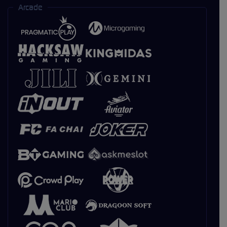
Arcade