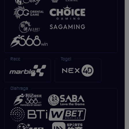
Race
Togel
Olahraga