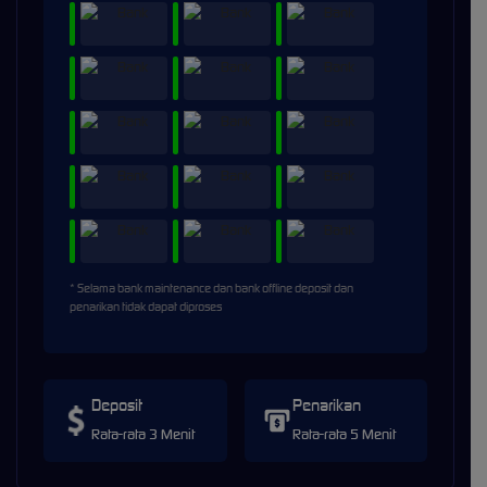
* Selama bank maintenance dan bank offline deposit dan
penarikan tidak dapat diproses
Deposit
Penarikan
Rata-rata 3 Menit
Rata-rata 5 Menit