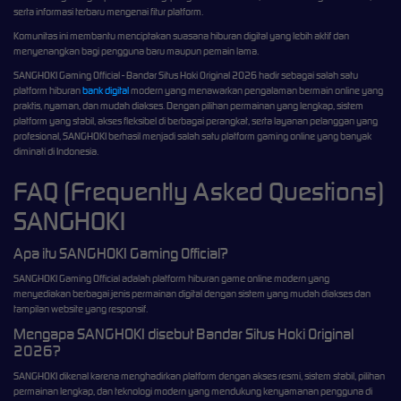
serta informasi terbaru mengenai fitur platform.
Komunitas ini membantu menciptakan suasana hiburan digital yang lebih aktif dan
menyenangkan bagi pengguna baru maupun pemain lama.
SANGHOKI Gaming Official - Bandar Situs Hoki Original 2026 hadir sebagai salah satu
platform hiburan
bank digital
modern yang menawarkan pengalaman bermain online yang
praktis, nyaman, dan mudah diakses. Dengan pilihan permainan yang lengkap, sistem
platform yang stabil, akses fleksibel di berbagai perangkat, serta layanan pelanggan yang
profesional, SANGHOKI berhasil menjadi salah satu platform gaming online yang banyak
diminati di Indonesia.
FAQ (Frequently Asked Questions)
SANGHOKI
Apa itu SANGHOKI Gaming Official?
SANGHOKI Gaming Official adalah platform hiburan game online modern yang
menyediakan berbagai jenis permainan digital dengan sistem yang mudah diakses dan
tampilan website yang responsif.
Mengapa SANGHOKI disebut Bandar Situs Hoki Original
2026?
SANGHOKI dikenal karena menghadirkan platform dengan akses resmi, sistem stabil, pilihan
permainan lengkap, dan teknologi modern yang mendukung kenyamanan pengguna di