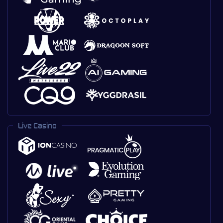
Live Casino