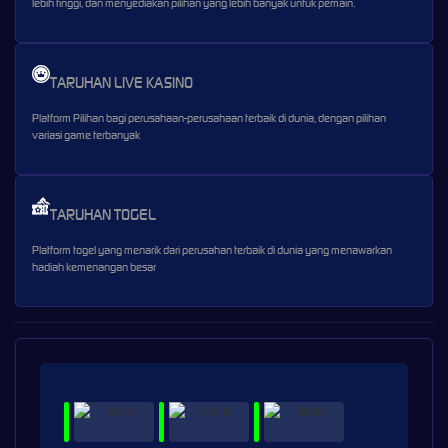
lebih tinggi, dan menyediakan pilihan yang lebih banyak untuk pemain.
TARUHAN LIVE KASINO
Platform Pilihan bagi perusahaan-perusahaan terbaik di dunia, dengan pilihan
variasi game terbanyak
TARUHAN TOGEL
Platform togel yang menarik dari perusahan terbaik di dunia yang menawarkan
hadiah kemenangan besar