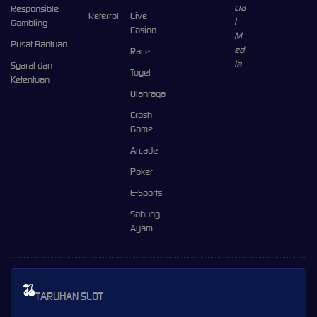
Responsible
Referral
Live
Gambling
Casino
Pusat Bantuan
Race
Syarat dan
Togel
Ketentuan
Olahraga
Crash
Game
Arcade
Poker
E-Sports
Sabung
Ayam
TARUHAN SLOT