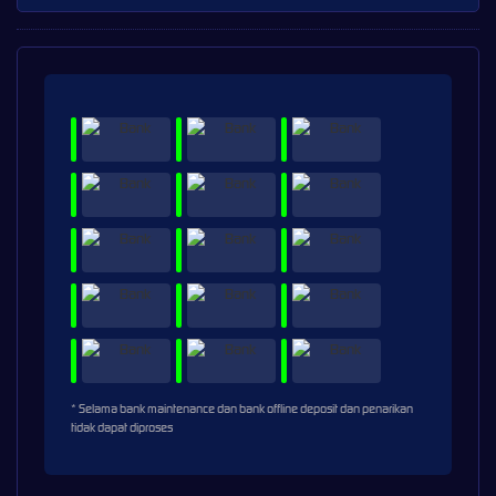
* Selama bank maintenance dan bank offline deposit dan penarikan
tidak dapat diproses