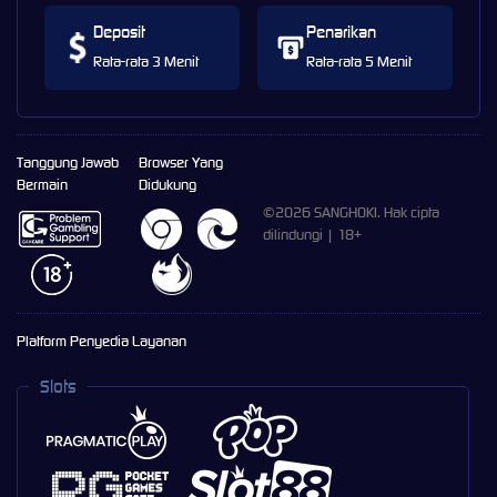
Deposit
Penarikan
Rata-rata 3 Menit
Rata-rata 5 Menit
Tanggung Jawab
Browser Yang
Bermain
Didukung
©2026 SANGHOKI. Hak cipta
dilindungi | 18+
Platform Penyedia Layanan
Slots