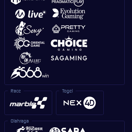
Race
Togel
Olahraga