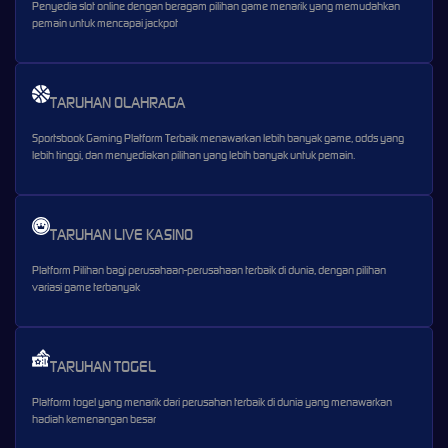
Penyedia slot online dengan beragam pilihan game menarik yang memudahkan
pemain untuk mencapai jackpot
TARUHAN OLAHRAGA
Sportsbook Gaming Platform Terbaik menawarkan lebih banyak game, odds yang
lebih tinggi, dan menyediakan pilihan yang lebih banyak untuk pemain.
TARUHAN LIVE KASINO
Platform Pilihan bagi perusahaan-perusahaan terbaik di dunia, dengan pilihan
variasi game terbanyak
TARUHAN TOGEL
Platform togel yang menarik dari perusahan terbaik di dunia yang menawarkan
hadiah kemenangan besar