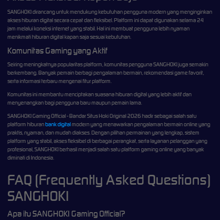
SANGHOKI dirancang untuk mendukung kebutuhan pengguna modern yang menginginkan
akses hiburan digital secara cepat dan fleksibel. Platform ini dapat digunakan selama 24
jam melalui koneksi internet yang stabil. Hal ini membuat pengguna lebih nyaman
menikmati hiburan digital kapan saja sesuai kebutuhan.
Komunitas Gaming yang Aktif
Seiring meningkatnya popularitas platform, komunitas pengguna SANGHOKI juga semakin
berkembang. Banyak pemain berbagi pengalaman bermain, rekomendasi game favorit,
serta informasi terbaru mengenai fitur platform.
Komunitas ini membantu menciptakan suasana hiburan digital yang lebih aktif dan
menyenangkan bagi pengguna baru maupun pemain lama.
SANGHOKI Gaming Official - Bandar Situs Hoki Original 2026 hadir sebagai salah satu
platform hiburan
bank digital
modern yang menawarkan pengalaman bermain online yang
praktis, nyaman, dan mudah diakses. Dengan pilihan permainan yang lengkap, sistem
platform yang stabil, akses fleksibel di berbagai perangkat, serta layanan pelanggan yang
profesional, SANGHOKI berhasil menjadi salah satu platform gaming online yang banyak
diminati di Indonesia.
FAQ (Frequently Asked Questions)
SANGHOKI
Apa itu SANGHOKI Gaming Official?