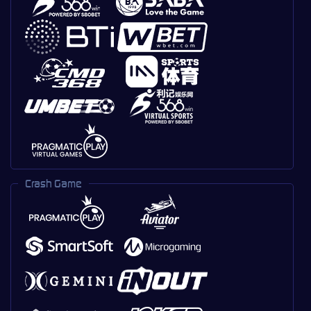
Crash Game