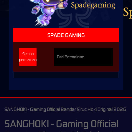
SPADE GAMING
Semua
permainan
SANGHOKI - Gaming Official Bandar Situs Hoki Original 2026
SANGHOKI - Gaming Official