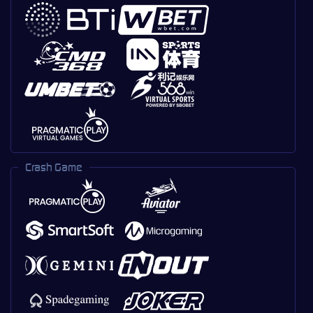
Crash Game