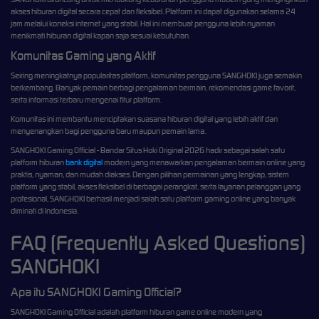
akses hiburan digital secara cepat dan fleksibel. Platform ini dapat digunakan selama 24
jam melalui koneksi internet yang stabil. Hal ini membuat pengguna lebih nyaman
menikmati hiburan digital kapan saja sesuai kebutuhan.
Komunitas Gaming yang Aktif
Seiring meningkatnya popularitas platform, komunitas pengguna SANGHOKI juga semakin
berkembang. Banyak pemain berbagi pengalaman bermain, rekomendasi game favorit,
serta informasi terbaru mengenai fitur platform.
Komunitas ini membantu menciptakan suasana hiburan digital yang lebih aktif dan
menyenangkan bagi pengguna baru maupun pemain lama.
SANGHOKI Gaming Official - Bandar Situs Hoki Original 2026 hadir sebagai salah satu
platform hiburan
bank digital
modern yang menawarkan pengalaman bermain online yang
praktis, nyaman, dan mudah diakses. Dengan pilihan permainan yang lengkap, sistem
platform yang stabil, akses fleksibel di berbagai perangkat, serta layanan pelanggan yang
profesional, SANGHOKI berhasil menjadi salah satu platform gaming online yang banyak
diminati di Indonesia.
FAQ (Frequently Asked Questions)
SANGHOKI
Apa itu SANGHOKI Gaming Official?
SANGHOKI Gaming Official adalah platform hiburan game online modern yang