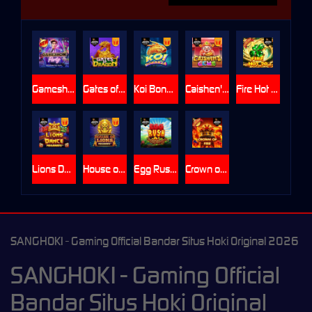
Gameshow Party Jackpot Play
Gates of Dragon Jackpot Play
Koi Bonanza Jackpot Play
Caishen's Gems Jackpot Play
Fire Hot 20 Jackpot Play
Lions Dance Megaways Jackpot Play
House of Lions Megaways Jackpot Play
Egg Rush Jackpot Play
Crown of Fire Jackpot Play
SANGHOKI - Gaming Official Bandar Situs Hoki Original 2026
SANGHOKI - Gaming Official
Bandar Situs Hoki Original