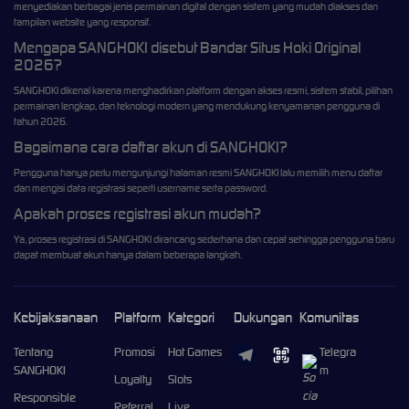
menyediakan berbagai jenis permainan digital dengan sistem yang mudah diakses dan
tampilan website yang responsif.
Mengapa SANGHOKI disebut Bandar Situs Hoki Original
2026?
SANGHOKI dikenal karena menghadirkan platform dengan akses resmi, sistem stabil, pilihan
permainan lengkap, dan teknologi modern yang mendukung kenyamanan pengguna di
tahun 2026.
Bagaimana cara daftar akun di SANGHOKI?
Pengguna hanya perlu mengunjungi halaman resmi SANGHOKI lalu memilih menu daftar
dan mengisi data registrasi seperti username serta password.
Apakah proses registrasi akun mudah?
Ya, proses registrasi di SANGHOKI dirancang sederhana dan cepat sehingga pengguna baru
dapat membuat akun hanya dalam beberapa langkah.
Kebijaksanaan
Platform
Kategori
Dukungan
Komunitas
Tentang
Promosi
Hot Games
Telegra
SANGHOKI
m
Loyalty
Slots
Responsible
Referral
Live