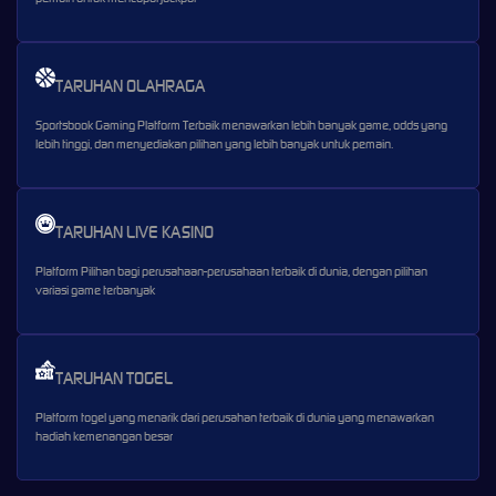
TARUHAN OLAHRAGA
Sportsbook Gaming Platform Terbaik menawarkan lebih banyak game, odds yang
lebih tinggi, dan menyediakan pilihan yang lebih banyak untuk pemain.
TARUHAN LIVE KASINO
Platform Pilihan bagi perusahaan-perusahaan terbaik di dunia, dengan pilihan
variasi game terbanyak
TARUHAN TOGEL
Platform togel yang menarik dari perusahan terbaik di dunia yang menawarkan
hadiah kemenangan besar